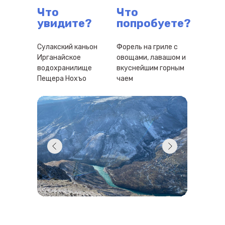
Что
Что
увидите?
попробуете?
Сулакский каньон
Форель на гриле с
Ирганайское
овощами, лавашом и
водохранилище
вкуснейшим горным
Пещера Нохъо
чаем