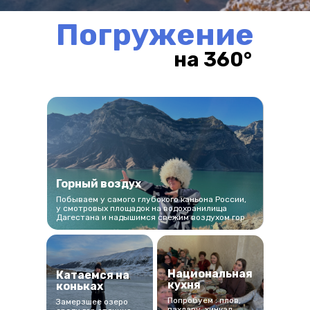
Погружение
на 360°
Горный воздух
Побываем у самого глубокого каньона России,
у смотровых площадок на водохранилища
Дагестана и надышимся свежим воздухом гор
Национальная
Катаемся на
кухня
коньках
Попробуем : плов,
Замерзшее озеро
пахлаву, хинкал,