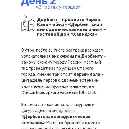
День 2
«В гостях у горцев»
Дербент – крепость Нарын-
Кала – обед - «Дербентская
винодельческая компания» –
гостевой дом «Хадиджа»
С утра, после сытного завтрака вас ждет
увлекательная
экскурсия по Дербенту
–
самому южному городу России. Местный
гид проведет вас по улицам Старого
города. Именно там стоит
Нарын-Кала
–
цитадель
персов с двойными стенами,
уникальное сооружение, внесенное в
Список Всемирного наследия ЮНЕСКО.
Затем мы отправимся на экскурсию и
дегустацию на винодельню
«Дербентская винодельческая
компания»
. Мы попробуем вино в месте
его производства, увидим, как именно