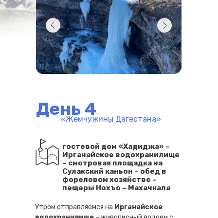
День 4
«Жемчужины Дагестана»
гостевой дом «Хадиджа» –
Ирганайское водохранилище
– смотровая площадка на
Сулакский каньон – обед в
форелевом хозяйстве –
пещеры Нохъо – Махачкала
Утром отправляемся на
Ирганайское
водохранилище
– живописный водоем с