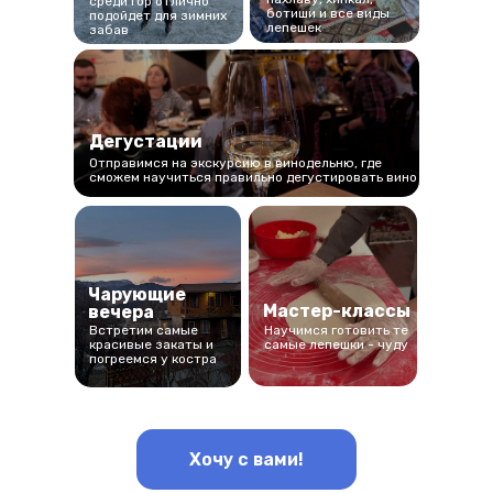
среди гор отлично
ботиши и все виды
подойдет для зимних
лепешек
забав
Дегустации
Отправимся на экскурсию в винодельню, где
сможем научиться правильно дегустировать вино
Чарующие
Мастер-классы
вечера
Встретим самые
Научимся готовить те
красивые закаты и
самые лепешки - чуду
погреемся у костра
Хочу с вами!