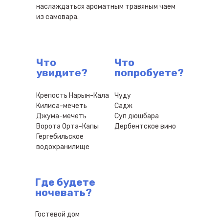
наслаждаться ароматным травяным чаем
из самовара.
Что
Что
увидите?
попробуете?
Крепость Нарын-Кала
Чуду
Килиса-мечеть
Садж
Джума-мечеть
Суп дюшбара
Ворота Орта-Капы
Дербентское вино
Гергебильское
водохранилище
Где будете
ночевать?
Гостевой дом