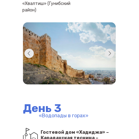
«Хвалтиш» (Гунибский
район)
День 3
«Водопады в горах»
Гостевой дом «Хадиджа» –
Карадахская теснина –