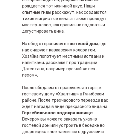
рождается тот или иной вкус. Наши
опытные гиды расскажут, как создаются
тихие и игристые вина, а также проведут
мастер-класс, как правильно подавать и
дегустировать вина.
На обед отправимся в
гостевой дом
, где
нас очаруют кавказским колоритом.
Хозяйка попотчует местными яствами и
напитками, расскажет про традиции
Дагестана, например про чай «с пех-
пехом».
После обеда мы отправляемся в горы, к
гостевому дому «Хвалтиш» в Гунибском
районе. После трехчасового переезда вас
ждет награда в виде прекрасного вида на
Гергебильское водохранилище
.
Вечером вы можете заказать ужин в
гостевой дом или устроить в беседке во
дворе идеальное чаепитие с друзьями и