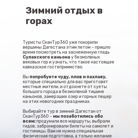
Зимний отдых в
горах
Туристы СканТур360 уже покорили
вершины Дагестана этим летом – пришло
время посмотреть на заснеженную гладь
Сулакского каньона
у безмолвных
вековых гор и узнать, что такое настоящее
кавказское гостеприимство.
Вы
попробуете чуду, плов и пахлаву,
которые специально для вас приготовят
местные жители, и отдохнете от суеты
большого города в безмолвной тишине
каньонов, замерзших озер и горных пещер
на этих новогодних праздниках.
Выбирайте тур в зимний Дагестан от
СканТур360 –
мы позаботились обо
всем:
продумали все маршруты, выбрали
гидов, забронировали билеты на самолет и
гостиницы. Вам не нужна специальная
физическая подготовка, а только желание