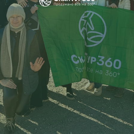
национальные блюда в нашем туре по
Дагестану на февральских праздниках!
Оставить заявку
ВСЕ ДАТЫ
С ПЕРЕЛЕТОМ
Если вы из СПб
ПОДБОР БИЛЕТОВ
Если вы из другого города
АКТИВНОСТЬ
КОМФОРТ