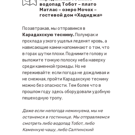
водопад Тобот – плато
Матлас – озеро Мочох –
гостевой дом «Хадиджа»
Позавтракав, мы отправимся в
Карадахскую теснину.
Полумрак и
прохлада узкого ущелья леденят кровь, а
нависающие камни напоминают о том, что
в горах шутки плохи. Поднимите голову и
выложите тонкую полоску неба наверху
среди каменной громады. Но не
переживайте: если погода не дождливая и
не снежная, пройти Карадахскую теснину
можно без опасности. Тем более что в
прошлом году здесь оборудовали удобную
пешеходную тропу.
Даже если непогода неминуема, мы не
останемся в гостинице. Мы отправляемся
смотреть либо водопад Тобот, либо
Каменную чашу, либо Салтинский