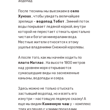
водопад.
После теснины мы выезжаем в
село
Хунзах
, чтобы увидеть величайшее
зрелище –
водопад Тобот
. Зимний поток
воды покрывает ледяной коркой, внутри
которой не перестает стекать кристально
чистая и богатая минералами вода.
Местные жители относятся к этому
ущелье владениями Снежной королевы.
А после того, как мы начнём ходить по
плато Матлас
. На высоте 1800 метров
над уровнем моря открываются
сумасшедшие виды на заснеженные
каньоны, водопады и озера.
Здесь можно не только отыскать
застывший водопад, но и взять его
изнутри – настоящую ледяную сказку! А
еще мы видим
Каменную чаш
у – комплекс
трех из пещер с узкими проходами.